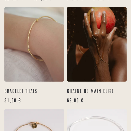
DE
DE
PRIX :
PRIX :
125,00 €
78,00 €
À
À
177,00 €
94,00 €
BRACELET THAIS
CHAINE DE MAIN ELISE
81,00
€
69,00
€