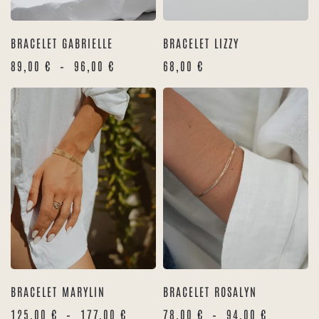
BRACELET GABRIELLE
BRACELET LIZZY
PLAGE
89,00
€
–
96,00
€
68,00
€
DE
PRIX :
89,00 €
À
96,00 €
BRACELET MARYLIN
BRACELET ROSALYN
PLAGE
PLAGE
125,00
€
–
177,00
€
78,00
€
–
94,00
€