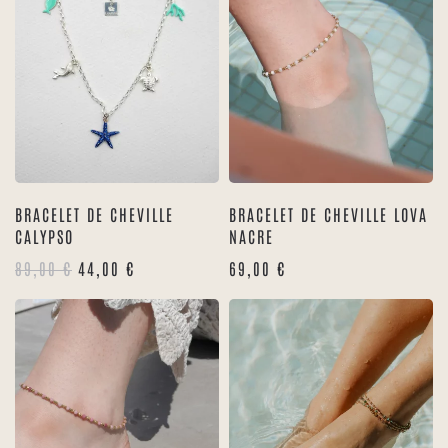
BRACELET DE CHEVILLE
BRACELET DE CHEVILLE LOVA
CALYPSO
NACRE
LE
LE
89,00
€
44,00
€
69,00
€
PRIX
PRIX
INITIAL
ACTUEL
ÉTAIT :
EST :
89,00 €.
44,00 €.