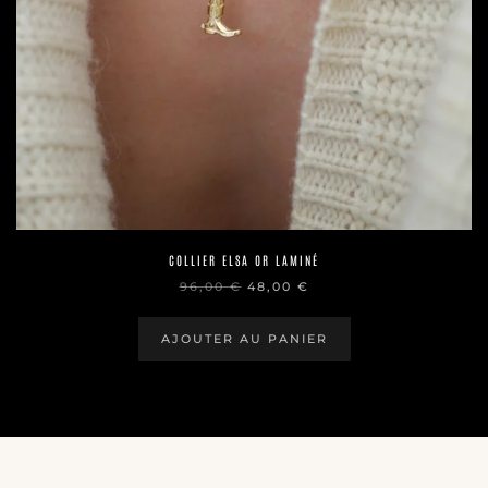
COLLIER ELSA OR LAMINÉ
LE
LE
96,00
€
48,00
€
PRIX
PRIX
INITIAL
ACTUEL
ÉTAIT :
EST :
AJOUTER AU PANIER
96,00 €.
48,00 €.