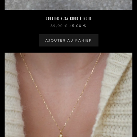
COLLIER ELSA RHODIÉ NOIR
LE
LE
89,00
€
45,00
€
PRIX
PRIX
INITIAL
ACTUEL
ÉTAIT :
EST :
AJOUTER AU PANIER
89,00 €.
45,00 €.