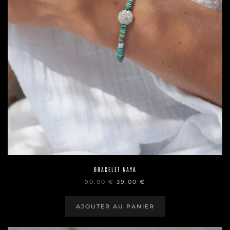
BRACELET NAYA
LE
LE
90,00
€
39,00
€
PRIX
PRIX
INITIAL
ACTUEL
ÉTAIT :
EST :
AJOUTER AU PANIER
90,00 €.
39,00 €.