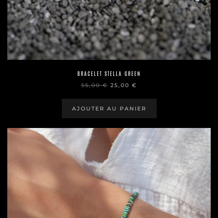
BRACELET STELLA GREEN
LE
LE
55,00
€
25,00
€
PRIX
PRIX
INITIAL
ACTUEL
ÉTAIT :
EST :
AJOUTER AU PANIER
55,00 €.
25,00 €.