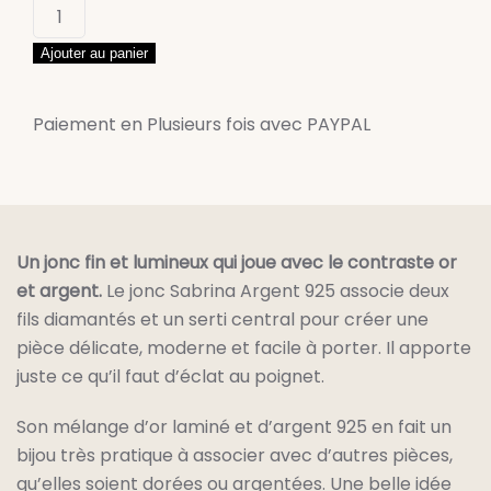
quantité
de
Ajouter au panier
Jonc
Sabrina
Argent
Paiement en Plusieurs fois avec PAYPAL
925
Un jonc fin et lumineux qui joue avec le contraste or
et argent.
Le jonc Sabrina Argent 925 associe deux
fils diamantés et un serti central pour créer une
pièce délicate, moderne et facile à porter. Il apporte
juste ce qu’il faut d’éclat au poignet.
Son mélange d’or laminé et d’argent 925 en fait un
bijou très pratique à associer avec d’autres pièces,
qu’elles soient dorées ou argentées. Une belle idée