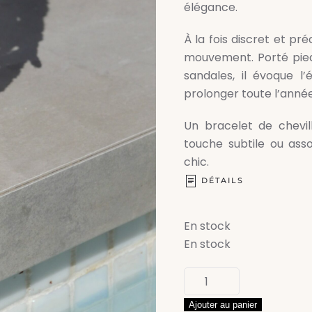
élégance.
À la fois discret et pr
mouvement. Porté pied
sandales, il évoque l’
prolonger toute l’année
Un bracelet de chevil
touche subtile ou ass
chic.
DÉTAILS
En stock
En stock
quantité
de
Ajouter au panier
Bracelet