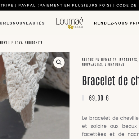
TRIPE | PAYPAL (PAIEMENT EN PLUSIEURS FOIS) | CODE DE
TURES
NOUVEAUTÉS
RENDEZ-VOUS PRI
CHEVILLE LOVA RHODONITE
BIJOUX EN HÉMATITE
,
BRACELETS
NOUVEAUTÉS
,
SIGNATURES
Bracelet de c
69,00
€
Le bracelet de chevill
et solaire aux beaux
facettées et de nacre