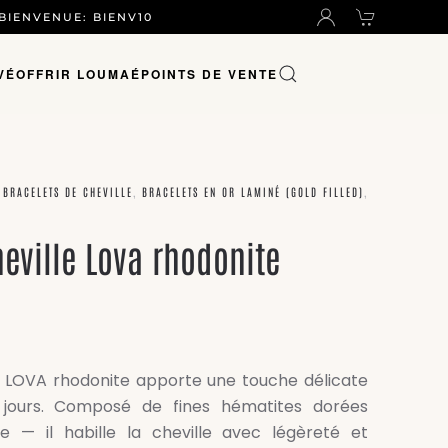
 BIENVENUE: BIENV10
VÉ
OFFRIR LOUMAÉ
POINTS DE VENTE
,
BRACELETS DE CHEVILLE
,
BRACELETS EN OR LAMINÉ (GOLD FILLED)
,
heville Lova rhodonite
e LOVA rhodonite apporte une touche délicate
 jours. Composé de fines hématites dorées
 — il habille la cheville avec légèreté et