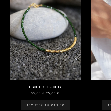
BRACELET STELLA GREEN
LE
LE
55,00
€
25,00
€
PRIX
PRIX
INITIAL
ACTUEL
ÉTAIT :
EST :
AJOUTER AU PANIER
A
55,00 €.
25,00 €.