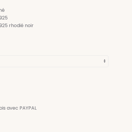
iné
 925
 925 rhodié noir
fois avec PAYPAL