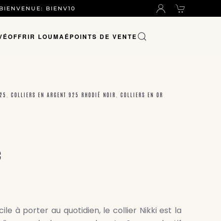
 BIENVENUE: BIENV10
VÉ
OFFRIR LOUMAÉ
POINTS DE VENTE
925
,
COLLIERS EN ARGENT 925 RHODIÉ NOIR
,
COLLIERS EN OR
PLAGE
€
DE
PRIX :
77,00 €
À
ile à porter au quotidien, le collier Nikki est la