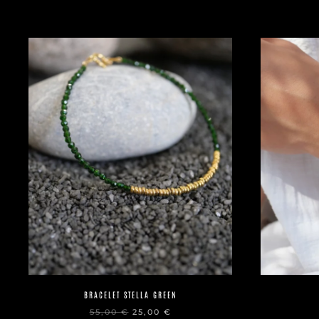
BRACELET STELLA GREEN
LE
LE
55,00
€
25,00
€