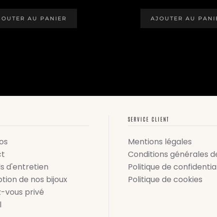
PRIX
PRIX
PRIX
INITIAL
ACTUEL
INITIAL
ÉTAIT :
EST :
ÉTAIT :
JOUTER AU PANIER
AJOUTER AU PANI
90,00 €.
39,00 €.
89,00 €
SERVICE CLIENT
os
Mentions légales
ct
Conditions générales d
s d'entretien
Politique de confidentia
tion de nos bijoux
Politique de cookies
-vous privé
l