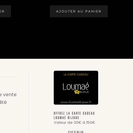
PRIX
PRIX
PRIX
ACTUEL
INITIAL
ACTUEL
EST :
ÉTAIT :
EST :
ER
AJOUTER AU PANIER
.
45,00 €.
96,00 €.
48,00 €.
e vente
lité
OFFREZ LA CARTE CADEAU
LOUMAÉ BIJOUX
Valeur de 30€ à 150€
OFFRIR