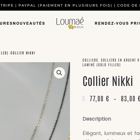
TRIPE | PAYPAL (PAIEMENT EN PLUSIEURS FOIS) | CODE DE
TURES
NOUVEAUTÉS
RENDEZ-VOUS PRI
LLED)
COLLIER NIKKI
COLLIERS
,
COLLIERS EN ARGENT 
LAMINÉ (GOLD FILLED)
Collier Nikki
77,00
€
–
83,00
Description
Élégant, lumineux et fac