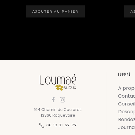
PRIX
PRIX
INITIAL
ACTUEL
ÉTAIT :
EST :
AJOUTER AU PANIER
A
55,00 €.
25,00 €.
LOUMAÉ
A prop
Conta
Conseil
164 Chemin du Coularet,
Descrip
13360 Roquevaire
Rendez
06 13 31 67 77
Journa