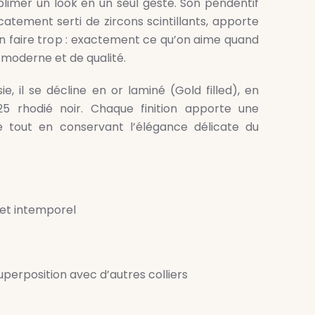
83,00 €
blimer un look en un seul geste. Son pendentif
catement serti de zircons scintillants, apporte
n faire trop : exactement ce qu’on aime quand
, moderne et de qualité.
ie, il se décline en or laminé (Gold filled), en
5 rhodié noir. Chaque finition apporte une
te tout en conservant l’élégance délicate du
 et intemporel
superposition avec d’autres colliers