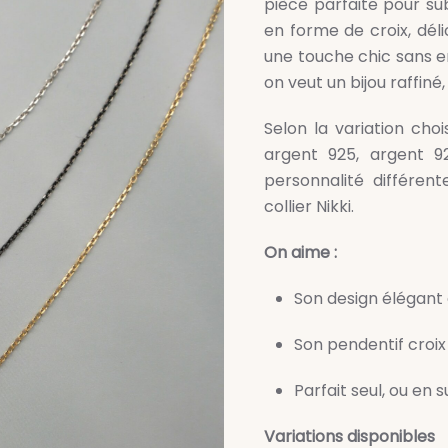
pièce parfaite pour su
en forme de croix, déli
une touche chic sans e
on veut un bijou raffiné
Selon la variation chois
argent 925, argent 92
personnalité différen
collier Nikki.
On aime :
Son design élégant
Son pendentif croix
Parfait seul, ou en 
Variations disponibles