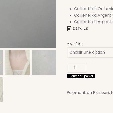
Collier Nikki Or lam
Collier Nikki Argent
Collier Nikki Argent
DÉTAILS
MATIÈRE
quantité
de
Ajouter au panier
Collier
Nikki
Paiement en Plusieurs 