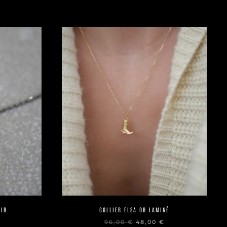
OIR
COLLIER ELSA OR LAMINÉ
LE
LE
LE
96,00
€
48,00
€