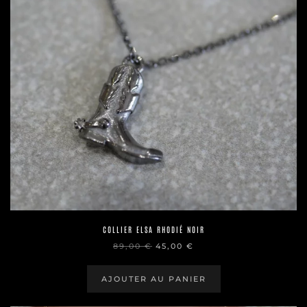
COLLIER ELSA RHODIÉ NOIR
LE
LE
89,00
€
45,00
€
PRIX
PRIX
INITIAL
ACTUEL
ÉTAIT :
EST :
AJOUTER AU PANIER
89,00 €.
45,00 €.