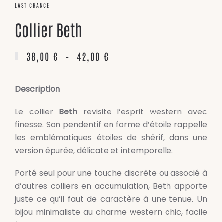
LAST CHANCE
Collier Beth
PLAGE
38,00
€
–
42,00
€
DE
PRIX :
Description
38,00 €
À
Le collier
Beth
revisite l’esprit western avec
42,00 €
finesse. Son pendentif en forme d’étoile rappelle
les emblématiques étoiles de shérif, dans une
version épurée, délicate et intemporelle.
Porté seul pour une touche discrète ou associé à
d’autres colliers en accumulation, Beth apporte
juste ce qu’il faut de caractère à une tenue. Un
bijou minimaliste au charme western chic, facile