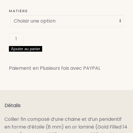
MATIÈRE
quantité
de
Ajouter au panier
Collier
Beth
Paiement en Plusieurs fois avec PAYPAL
Détails
Collier fin composé d’une chaine et d’un pendentif
en forme d’étoile (8 mm) en or laminé (Gold Filled 14