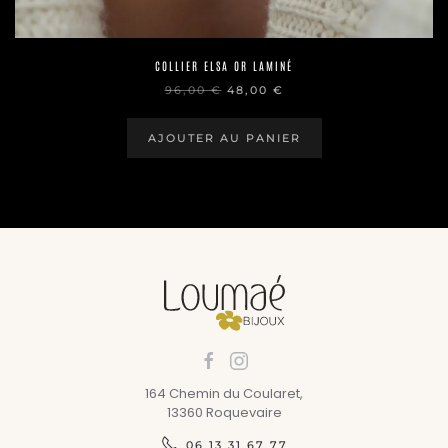
COLLIER ELSA OR LAMINÉ
LE
LE
96,00
€
48,00
€
PRIX
PRIX
INITIAL
ACTUEL
ÉTAIT :
EST :
AJOUTER AU PANIER
96,00 €.
48,00 €.
164 Chemin du Coularet,
13360 Roquevaire
06 13 31 67 77