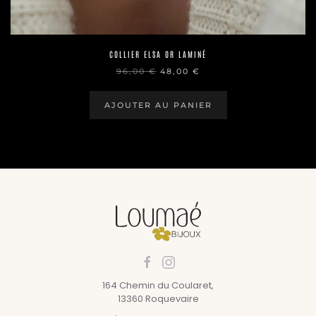
COLLIER ELSA OR LAMINÉ
LE
LE
96,00
€
48,00
€
PRIX
PRIX
INITIAL
ACTUEL
ÉTAIT :
EST :
AJOUTER AU PANIER
96,00 €.
48,00 €.
164 Chemin du Coularet,
13360 Roquevaire