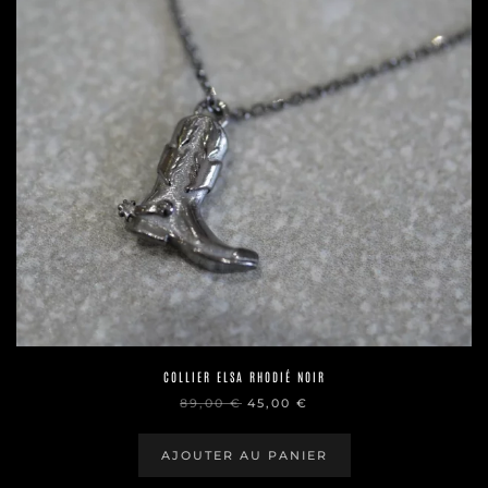
COLLIER ELSA RHODIÉ NOIR
LE
LE
89,00
€
45,00
€
PRIX
PRIX
INITIAL
ACTUEL
ÉTAIT :
EST :
AJOUTER AU PANIER
89,00 €.
45,00 €.