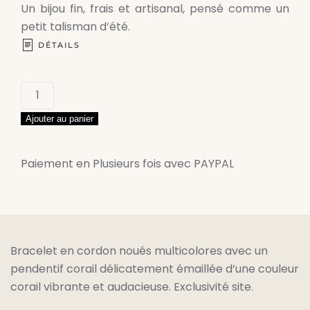
Un bijou fin, frais et artisanal, pensé comme un
petit talisman d’été.
DÉTAILS
quantité
de
Ajouter au panier
Bracelet
Arielle
Paiement en Plusieurs fois avec PAYPAL
Bracelet en cordon noués multicolores avec un
pendentif corail délicatement émaillée d’une couleur
corail vibrante et audacieuse. Exclusivité site.